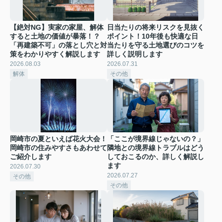
【絶対NG】実家の家屋、解体
日当たりの将来リスクを見抜く
すると土地の価値が暴落！？
ポイント！10年後も快適な日
「再建築不可」の落とし穴と対
当たりを守る土地選びのコツを
策をわかりやすく解説します
詳しく説明します
2026.08.03
2026.07.31
解体
その他
岡崎市の夏といえば花火大会！
「ここが境界線じゃないの？」
岡崎市の住みやすさもあわせて
隣地との境界線トラブルはどう
ご紹介します
しておこるのか、詳しく解説し
ます
2026.07.30
2026.07.27
その他
その他