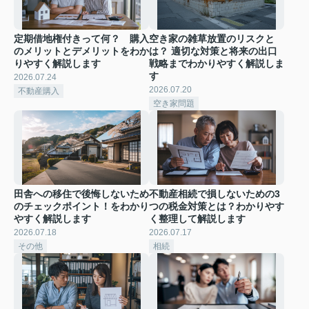
定期借地権付きって何？ 購入
空き家の雑草放置のリスクと
のメリットとデメリットをわか
は？ 適切な対策と将来の出口
りやすく解説します
戦略までわかりやすく解説しま
す
2026.07.24
2026.07.20
不動産購入
空き家問題
田舎への移住で後悔しないため
不動産相続で損しないための3
のチェックポイント！をわかり
つの税金対策とは？わかりやす
やすく解説します
く整理して解説します
2026.07.18
2026.07.17
その他
相続