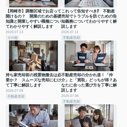
【岡崎市】調整区域でお店って
これって告知すべき⁉ 不動産
開けるの？ 開業のための基礎
売却でトラブルを防ぐための告
知識と開業しやすい職種につい
知義務についてわかりやすく解
てわかりやすく解説します
説します
2026.07.13
2026.07.11
その他
不動産売却
持ち家売却前の残置物撤去は必
不動産売却の分かれ道！「仲
要か？ スムーズな売却にむけ
介」と「買取」どっちが得？あ
て丁寧に解説します
なたに合った選び方を丁寧に解
説します
2026.07.09
2026.07.06
不動産売却
不動産売却