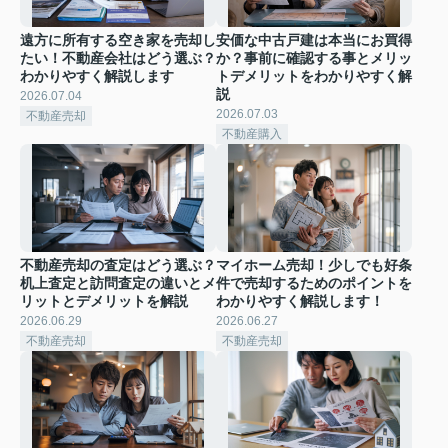
遠方に所有する空き家を売却し
安価な中古戸建は本当にお買得
たい！不動産会社はどう選ぶ？
か？事前に確認する事とメリッ
わかりやすく解説します
トデメリットをわかりやすく解
説
2026.07.04
2026.07.03
不動産売却
不動産購入
不動産売却の査定はどう選ぶ？
マイホーム売却！少しでも好条
机上査定と訪問査定の違いとメ
件で売却するためのポイントを
リットとデメリットを解説
わかりやすく解説します！
2026.06.29
2026.06.27
不動産売却
不動産売却