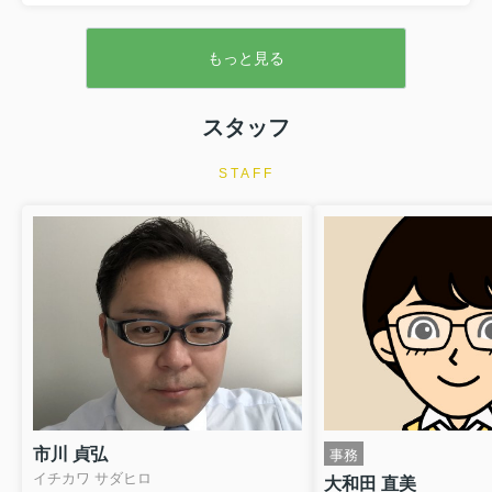
地なのに、どうして家が...
い後悔のパターンです。現在の日当たりだけを頼りに土地を選
び、周辺環境の将来的な変化を見落とすと、昼間でも照明が必要
な家になってしまいます。そこで本記事では、日当たりの将来リ
もっと見る
スクを見抜くポイントを、専門的な用語をかみくだきながら分か
りやすく解説します。今の不満の原因を整理しつつ、今後の住み
替えや土地購入で同じ失敗を繰り返さないための考え方を、一緒
スタッフ
に確認していきましょう。 【目次】・将来の「日当たりリスク」
を見抜く基本視点・用途地域と建築規制から読む日当たり将来リ
スク・空き地・駐車場...
STAFF
市川 貞弘
事務
イチカワ サダヒロ
大和田 直美