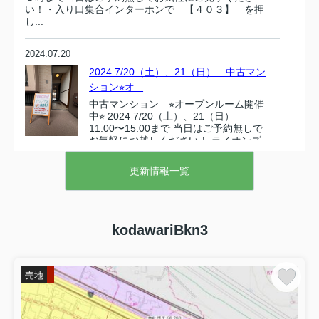
い！・入り口集合インターホンで 【４０３】 を押
し...
2024.07.20
2024 7/20（土）、21（日） 中古マン
ション⭐︎オ...
中古マンション ⭐︎オープンルーム開催
中⭐︎ 2024 7/20（土）、21（日）
11:00〜15:00まで 当日はご予約無しで
お気軽にお越しください！ ライオンズ
ガーデン東岡...
更新情報一覧
2021.12.23
２０２２年１月 売却フェア開催！お
家の売り方相談会！
kodawariBkn3
１月はイエステーション全国一斉売却
フェア開催！お家の売り方相談会を開
催致しますので、些細なことでもお気
軽にご相談ください！！地域密着・地
売地
元出身の担当者が、お客様に寄り添い
親身にご相談させて頂きます！お...