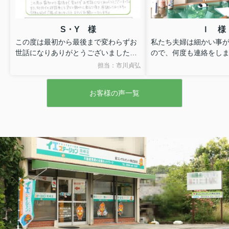
S・Y 様
Ｉ 様
この度は最初から最後まで変わらずお
私たち夫婦は細かい事
世話になりありがとうございました。
ので、何度も連絡をし
また、別件での相談事にも色々と親切
でごまかしたりせず
担当：市川貞弘
に教えて頂き、感謝しております。
毎度対応して下さり、
今後も何かご縁がありましたら、よろ
た。市川さんで良かっ
お客様の声一覧
しくお願い致します。
す。
地域密着でやられてい
ました。
今後も困ったことがあ
せてもらいます(笑)