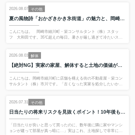
2026.08.07
その他
夏の風物詩「おかざきかき氷街道」の魅力と、岡崎で暮らす本当の贅沢
こんにちは。 岡崎市細川町・栄コンサルタント（株）スタッ
フ 大和田です。35℃超えの毎日。暑さが厳し過ぎて冷たいスイ
ーツが恋しくなりませんか？ここ岡崎市には全国的にも大人気な
夏の風物詩があるのをご存じでしょうか？それが、岡崎市東部の
額田（ぬかた）エリアを中心に広がる**「おかざきかき氷街道」**
2026.08.03
解体
です！ 今回は、この「かき氷街道」の絶品かき氷と、岡崎市の魅
【絶対NG】実家の家屋、解体すると土地の価値が暴落！？「再建築不可」の落とし穴と対策をわかりやすく解説します
力について語ってみたいと思います。口の中でふわっと溶ける！
「おかざきかき氷街道」とは？ 「おかざきかき氷街道」
は、旧額田町の豊かな自然に囲まれた加盟店が参加する夏のグル
こんにちは。岡崎市細川町に店舗を構える街の不動産屋・栄コン
メプロジェクトです。ここのかき氷が特別な理由、それ...
サルタント（株）市川です。「古くなった実家を処分したいか
ら、とりあえず解体して更地にしよう」そうお考えの方、ちょっ
と待ってください！実は、事前に確認せずに建物を取り壊してし
まうと「二度と新しい家が建てられない土地（再建築不可」にな
2026.07.31
その他
り、土地の価格がタダ同然まで暴落してしまうケースがあるのを
日当たりの将来リスクを見抜くポイント！10年後も快適な日当たりを守る土地選びのコツを詳しく説明します
ご存じでしょうか？今回は、長年不動産に携わってきたプロの視
点から「解体によって土地の価格が暴落するメカニズム」と、絶
対に損をしないための対策をわかりやすく解説します。なぜ？
「日当たりが良いと思って買ったのに、数年後に隣に家やマンシ
解体するだけで「再建築不可」になる２つのパターン「自分の土
ョンが建って部屋が真っ暗に…」実はこれ、土地探しで非常に多