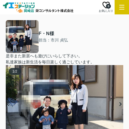
0
お気に入り
F・N様
担当：市川 貞弘
是非また新居へも遊びにいらして下さい。
私達家族は新生活を毎日楽しく過ごしています。
1
/
2