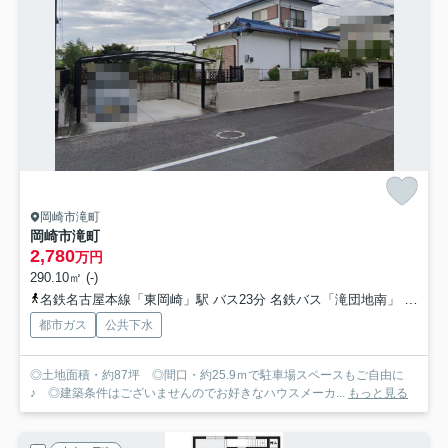
岡崎市滝町
岡崎市滝町
2,780
万円
290.10㎡ (-)
名鉄名古屋本線「東岡崎」駅 バス23分 名鉄バス「滝団地南」 停歩2分
都市ガス
公共下水
◎土地面積・約87坪 ◎間口・約25.9ｍで駐車場スペースもご自由に
♪ ◎建築条件はございませんのでお好きなハウスメーカ...
もっと見る