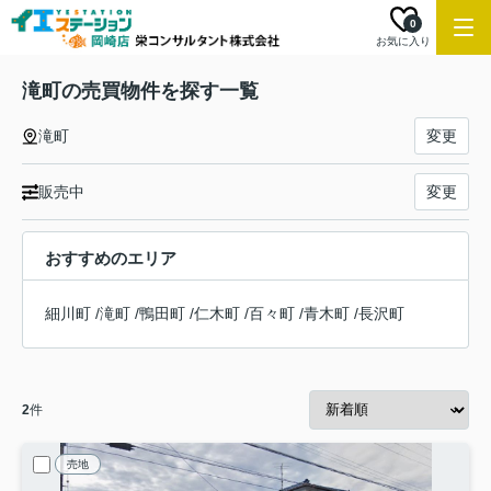
0
お気に入り
滝町の売買物件を探す一覧
滝町
変更
販売中
変更
おすすめのエリア
細川町
/
滝町
/
鴨田町
/
仁木町
/
百々町
/
青木町
/
長沢町
2
件
売地