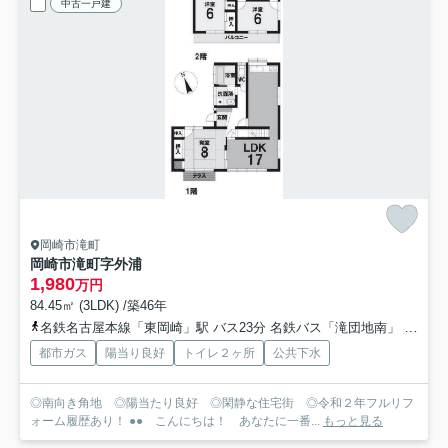
中古一戸建
岡崎市滝町
岡崎市滝町字外浦
1,980
万円
84.45㎡ (3LDK) /築46年
名鉄名古屋本線「東岡崎」駅 バス23分 名鉄バス「滝団地南」 停歩3分
都市ガス
陽当り良好
トイレ２ヶ所
公共下水
◎南向き角地 ◎陽当たり良好 ◎閑静な住宅街 ◎令和２年フルリフ
ォーム履歴あり！ ●● こんにちは！ あなたに一番...
もっと見る