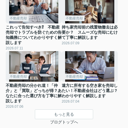
不動産売却
不動産売却
これって告知すべき⁉ 不動産
持ち家売却前の残置物撤去は必
売却でトラブルを防ぐための告
要か？ スムーズな売却にむけ
知義務についてわかりやすく解
て丁寧に解説します
説します
2026.07.09
2026.07.11
不動産売却
不動産売却
不動産売却の分かれ道！「仲
遠方に所有する空き家を売却し
介」と「買取」どっちが得？あ
たい！不動産会社はどう選ぶ？
なたに合った選び方を丁寧に解
わかりやすく解説します
説します
2026.07.04
2026.07.06
もっと見る
ブログトップへ