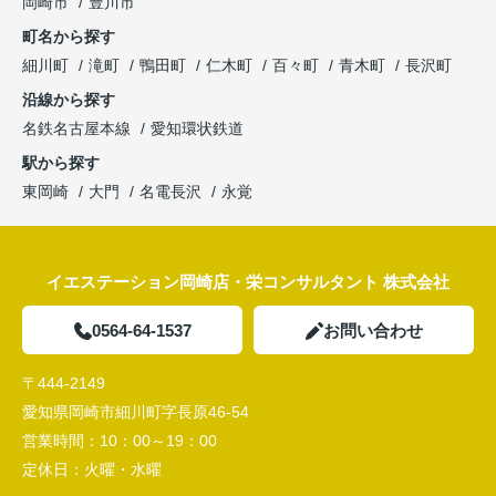
岡崎市
豊川市
町名から探す
細川町
滝町
鴨田町
仁木町
百々町
青木町
長沢町
沿線から探す
名鉄名古屋本線
愛知環状鉄道
駅から探す
東岡崎
大門
名電長沢
永覚
イエステーション岡崎店・栄コンサルタント 株式会社
0564-64-1537
お問い合わせ
〒444-2149
愛知県岡崎市細川町字長原46-54
営業時間：
10：00～19：00
定休日：
火曜・水曜