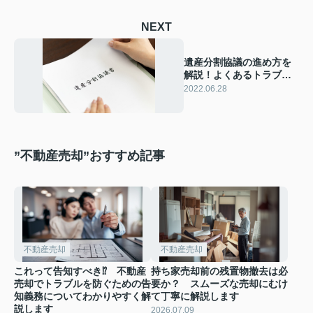
NEXT
遺産分割協議の進め方を
解説！よくあるトラブル
や解決策もご紹介！
2022.06.28
”不動産売却”おすすめ記事
不動産売却
不動産売却
これって告知すべき⁉ 不動産
持ち家売却前の残置物撤去は必
売却でトラブルを防ぐための告
要か？ スムーズな売却にむけ
知義務についてわかりやすく解
て丁寧に解説します
説します
2026.07.09