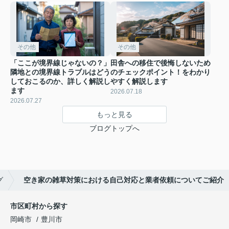
その他
その他
「ここが境界線じゃないの？」
田舎への移住で後悔しないため
隣地との境界線トラブルはどう
のチェックポイント！をわかり
しておこるのか、詳しく解説し
やすく解説します
ます
2026.07.18
2026.07.27
もっと見る
ブログトップへ
グ
空き家の雑草対策における自己対応と業者依頼についてご紹介
市区町村から探す
岡崎市
豊川市