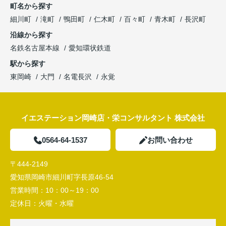
町名から探す
細川町
滝町
鴨田町
仁木町
百々町
青木町
長沢町
沿線から探す
名鉄名古屋本線
愛知環状鉄道
駅から探す
東岡崎
大門
名電長沢
永覚
イエステーション岡崎店・栄コンサルタント 株式会社
0564-64-1537
お問い合わせ
〒444-2149
愛知県岡崎市細川町字長原46-54
営業時間：
10：00～19：00
定休日：
火曜・水曜