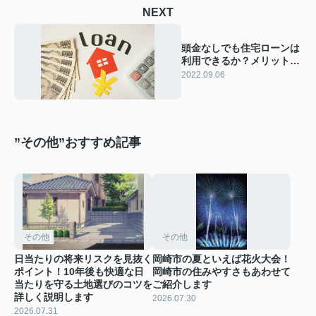
NEXT
頭金なしでも住宅ローンは
利用できるか？メリット・
デメリットもご紹介
2022.09.06
”その他”おすすめ記事
その他
その他
日当たりの将来リスクを見抜く
岡崎市の夏といえば花火大会！
ポイント！10年後も快適な日
岡崎市の住みやすさもあわせて
当たりを守る土地選びのコツを
ご紹介します
詳しく説明します
2026.07.30
2026.07.31