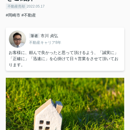
不動産売却
2022.05.17
#岡崎市
#不動産
市川 貞弘
筆者
不動産キャリア8年
お客様に、頼んで良かったと思って頂けるよう、「誠実に」
「正確に」「迅速に」を心掛けて日々営業をさせて頂いてお
ります。