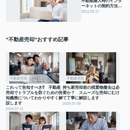
不動産購入時のインタ
ーネットの契約方法や
種類をご紹介
2022.05.17
”不動産売却”おすすめ記事
不動産売却
不動産売却
これって告知すべき⁉ 不動産
持ち家売却前の残置物撤去は必
売却でトラブルを防ぐための告
要か？ スムーズな売却にむけ
知義務についてわかりやすく解
て丁寧に解説します
説します
2026.07.09
2026.07.11