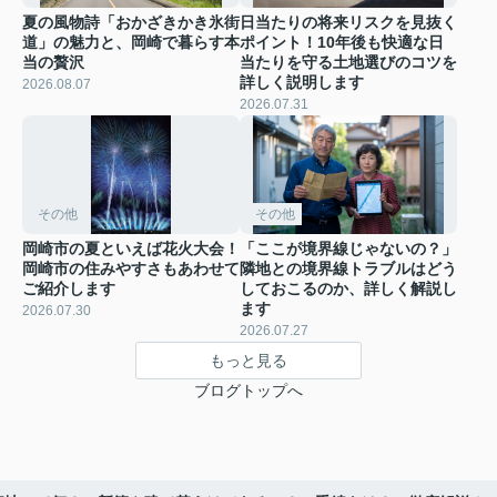
夏の風物詩「おかざきかき氷街
日当たりの将来リスクを見抜く
道」の魅力と、岡崎で暮らす本
ポイント！10年後も快適な日
当の贅沢
当たりを守る土地選びのコツを
詳しく説明します
2026.08.07
2026.07.31
その他
その他
岡崎市の夏といえば花火大会！
「ここが境界線じゃないの？」
岡崎市の住みやすさもあわせて
隣地との境界線トラブルはどう
ご紹介します
しておこるのか、詳しく解説し
ます
2026.07.30
2026.07.27
もっと見る
ブログトップへ