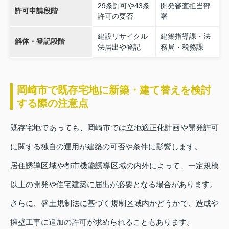
29条許可や43条
開発審査担当部
許可申請段階
許可の要否
署
建設リサイクル
建築指導課・法
解体・登記段階
法届出や登記
務局・税務課
岡崎市で既存宅地に新築・建て替えを検討
する際の注意点
既存宅地であっても、岡崎市では立地適正化計画や開発許可
に関する独自の運用が建築の可否や条件に影響します。
居住誘導区域や都市機能誘導区域の内外によって、一定規模
以上の開発や住宅建築に届出が必要となる場合があります。
さらに、盛土規制法に基づく規制区域内かどうかで、造成や
擁壁工事に追加の許可が求められることもあります。