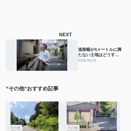
NEXT
道路幅が4メートルに満
たない土地はどうす
る？ 狭あい道路とセッ
2026.06.03
トバックの基本と活用方
法を解説！
”その他”おすすめ記事
その他
その他