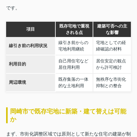
です。
既存宅地で重視
建築可否への主
項目
される点
な影響
線引き前からの
宅地としての経
線引き前の利用状況
宅地利用継続
緯確認の材料
自己用住宅など
居住安定の観点
利用目的
居住用利用
から許可検討
既存集落の一体
無秩序な市街化
周辺環境
的な土地利用
抑制との整合
岡崎市で既存宅地に新築・建て替えは可能
か
まず、市街化調整区域では原則として新たな住宅の建築が制