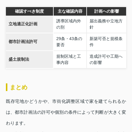
確認すべき制度
主な確認内容
計画への影響
誘導区域内外
届出義務や立地方
立地適正化計画
の別
針
29条・43条の
新築可否と規模条
都市計画法許可
要否
件
規制区域と工
造成許可や工期へ
盛土規制法
事内容
の影響
まとめ
既存宅地かどうかや、市街化調整区域で家を建てられるか
は、都市計画法の許可や個別の条件によって判断が大きく変
わります。