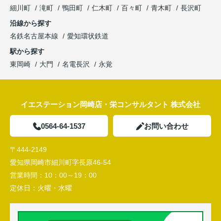
細川町
滝町
鴨田町
仁木町
百々町
青木町
長沢町
沿線から探す
名鉄名古屋本線
愛知環状鉄道
駅から探す
東岡崎
大門
名電長沢
永覚
イエステーション岡崎店・栄コンサルタント 株式会社
0564-64-1537
お問い合わせ
〒444-2149
愛知県岡崎市細川町字長原46-54
営業時間：
10：00～19：00
定休日：
火曜・水曜