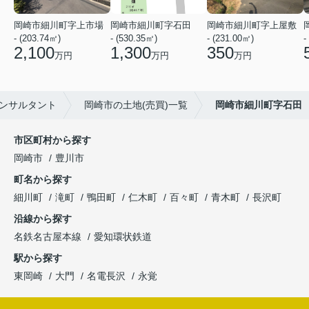
岡崎市細川町字上市場
岡崎市細川町字石田
岡崎市細川町字上屋敷
- (203.74㎡)
- (530.35㎡)
- (231.00㎡)
-
2,100
1,300
350
万円
万円
万円
ンサルタント
岡崎市の土地(売買)一覧
岡崎市細川町字石田
市区町村から探す
岡崎市
豊川市
町名から探す
細川町
滝町
鴨田町
仁木町
百々町
青木町
長沢町
沿線から探す
名鉄名古屋本線
愛知環状鉄道
駅から探す
東岡崎
大門
名電長沢
永覚