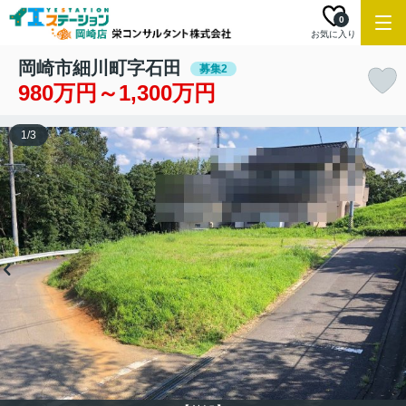
0
お気に入り
岡崎市細川町字石田
募集2
980万円～1,300万円
1
/
3