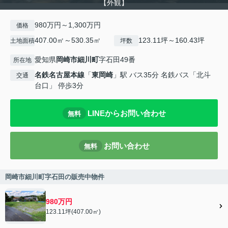
【外観】
980万円～1,300万円
価格
407.00㎡～530.35㎡
123.11坪～160.43坪
土地面積
坪数
愛知県
岡崎市
細川町
字石田49番
所在地
名鉄名古屋本線
「
東岡崎
」駅 バス35分 名鉄バス「北斗
交通
台口」 停歩3分
LINEからお問い合わせ
無料
お問い合わせ
無料
岡崎市細川町字石田の販売中物件
980万円
123.11坪(407.00㎡)