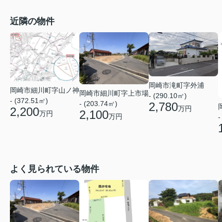
近隣の物件
岡崎市滝町字外浦
岡崎市細川町字山ノ神
岡崎市細川町字上市場
- (290.10㎡)
- (372.51㎡)
- (203.74㎡)
2,780
万円
2,200
2,100
万円
万円
-
よく見られている物件