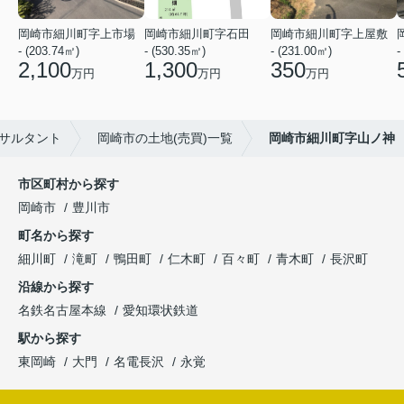
岡崎市細川町字上市場
岡崎市細川町字石田
岡崎市細川町字上屋敷
- (203.74㎡)
- (530.35㎡)
- (231.00㎡)
-
2,100
1,300
350
万円
万円
万円
サルタント
岡崎市の土地(売買)一覧
岡崎市細川町字山ノ神
市区町村から探す
岡崎市
豊川市
町名から探す
細川町
滝町
鴨田町
仁木町
百々町
青木町
長沢町
沿線から探す
名鉄名古屋本線
愛知環状鉄道
駅から探す
東岡崎
大門
名電長沢
永覚