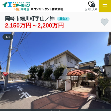
0
お気に入り
岡崎市細川町字山ノ神
募集2
2,150万円～2,200万円
1
/
4