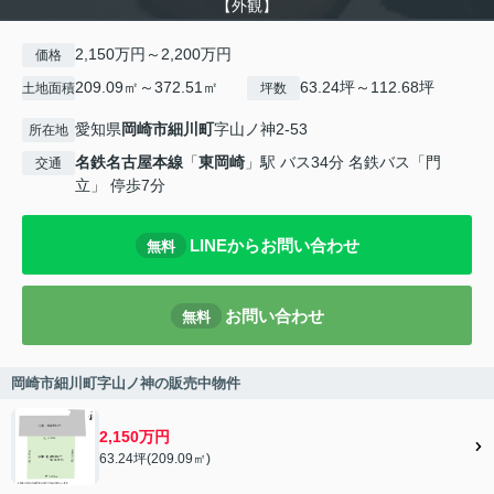
【外観】
2,150万円～2,200万円
価格
209.09㎡～372.51㎡
63.24坪～112.68坪
土地面積
坪数
愛知県
岡崎市
細川町
字山ノ神2-53
所在地
名鉄名古屋本線
「
東岡崎
」駅 バス34分 名鉄バス「門
交通
立」 停歩7分
LINEからお問い合わせ
無料
お問い合わせ
無料
岡崎市細川町字山ノ神の販売中物件
2,150万円
63.24坪(209.09㎡)