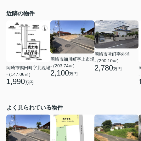
近隣の物件
岡崎市滝町字外浦
岡崎市細川町字上市場
- (290.10㎡)
- (203.74㎡)
2,780
岡崎市鴨田町字北魂場
万円
2,100
万円
- (147.06㎡)
-
1,990
万円
よく見られている物件