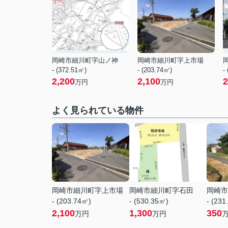
岡崎市細川町字山ノ神
岡崎市細川町字上市場
- (372.51㎡)
- (203.74㎡)
-
2,200
2,100
2
万円
万円
よく見られている物件
岡崎市細川町字上市場
岡崎市細川町字石田
岡崎市
- (203.74㎡)
- (530.35㎡)
- (231
2,100
1,300
350
万円
万円