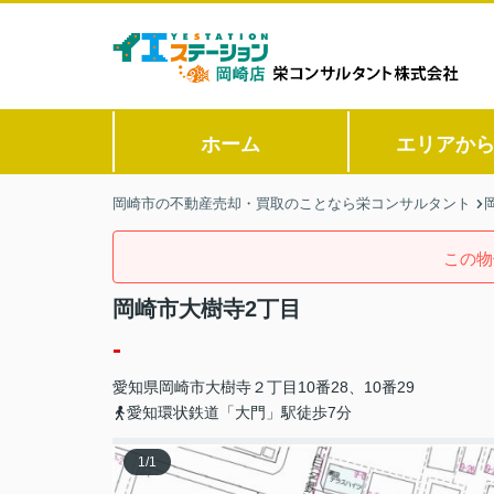
ホーム
エリアか
岡崎市の不動産売却・買取のことなら栄コンサルタント
この物
岡崎市大樹寺2丁目
-
愛知県
岡崎市
大樹寺
２丁目10番28、10番29
愛知環状鉄道「大門」駅徒歩7分
1
/
1