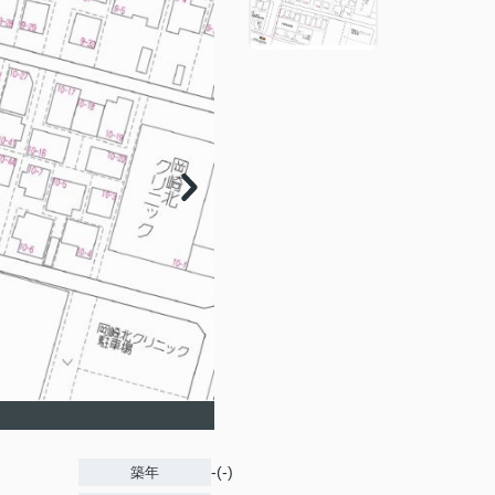
-(-)
築年