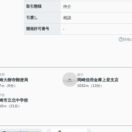
取引態様
仲介
引渡し
相談
開発許可番号
-
情報
便局
銀行
崎大樹寺郵便局
岡崎信用金庫上里支店
27ｍ（6分）
1032ｍ（13分）
学校
崎市立北中学校
616ｍ（21分）