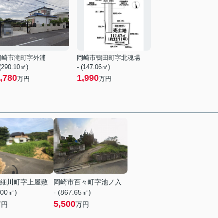
岡崎市滝町字外浦
岡崎市鴨田町字北魂場
 (290.10㎡)
- (147.06㎡)
,780
1,990
万円
万円
細川町字上屋敷
岡崎市百々町字池ノ入
.00㎡)
- (867.65㎡)
5,500
万円
万円