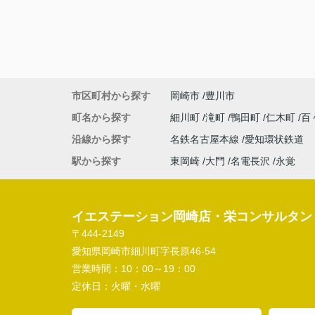
市区町村から探す
岡崎市
豊川市
町名から探す
細川町
滝町
鴨田町
仁木町
百
沿線から探す
名鉄名古屋本線
愛知環状鉄道
駅から探す
東岡崎
大門
名電長沢
永覚
イエステーション岡崎店・栄コンサルタン
〒444-2149
愛知県岡崎市細川町字長原46-54
営業時間：
10：00～19：00
定休日：
火曜・水曜