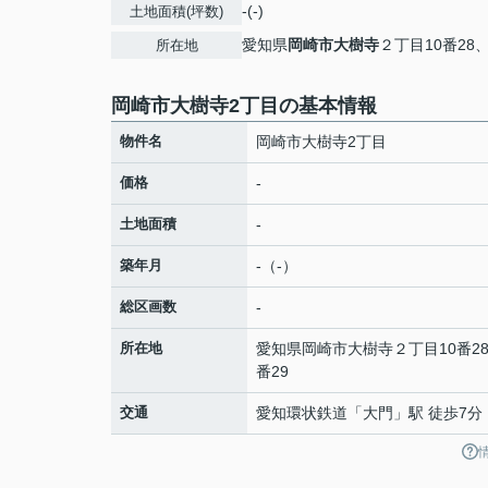
-(-)
土地面積(坪数)
愛知県
岡崎市
大樹寺
２丁目10番28、
所在地
岡崎市大樹寺2丁目の基本情報
物件名
岡崎市大樹寺2丁目
価格
-
土地面積
-
築年月
-（-）
総区画数
-
所在地
愛知県
岡崎市
大樹寺
２丁目10番28
番29
交通
愛知環状鉄道
「
大門
」駅 徒歩7分