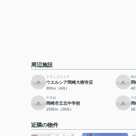
周辺施設
ドラッグストア
郵
ウエルシア岡崎大樹寺店
岡
303ｍ（4分）
4
中学校
中
岡崎市立北中学校
岡
1530ｍ（20分）
1
近隣の物件