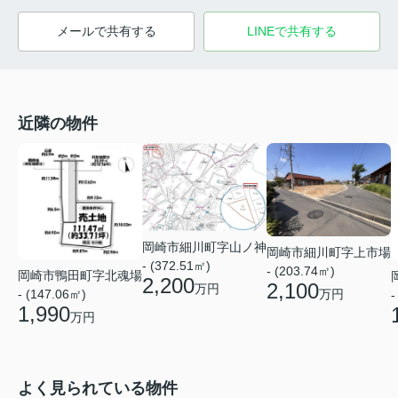
メールで共有する
LINEで共有する
近隣の物件
岡崎市細川町字山ノ神
岡崎市細川町字上市場
- (372.51㎡)
- (203.74㎡)
岡崎市鴨田町字北魂場
2,200
2,100
万円
万円
- (147.06㎡)
-
1,990
万円
よく見られている物件