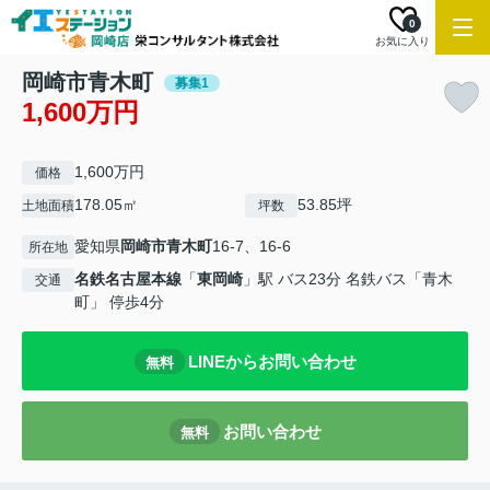
0
お気に入り
岡崎市青木町
募集1
1,600万円
1,600万円
価格
178.05㎡
53.85坪
土地面積
坪数
愛知県
岡崎市
青木町
16-7、16-6
所在地
名鉄名古屋本線
「
東岡崎
」駅 バス23分 名鉄バス「青木
交通
町」 停歩4分
LINEからお問い合わせ
無料
お問い合わせ
無料