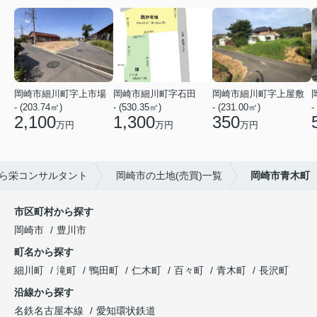
岡崎市細川町字上市場
岡崎市細川町字石田
岡崎市細川町字上屋敷
- (203.74㎡)
- (530.35㎡)
- (231.00㎡)
-
2,100
1,300
350
万円
万円
万円
ら栄コンサルタント
岡崎市の土地(売買)一覧
岡崎市青木町
市区町村から探す
岡崎市
豊川市
町名から探す
細川町
滝町
鴨田町
仁木町
百々町
青木町
長沢町
沿線から探す
名鉄名古屋本線
愛知環状鉄道