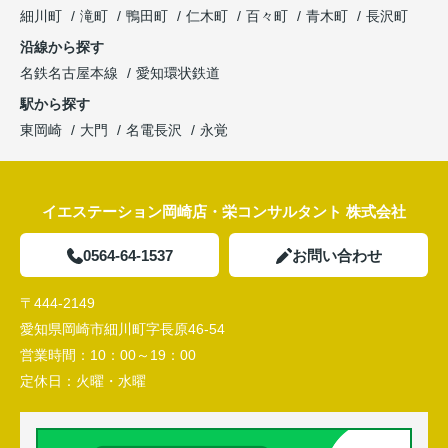
細川町
滝町
鴨田町
仁木町
百々町
青木町
長沢町
沿線から探す
名鉄名古屋本線
愛知環状鉄道
駅から探す
東岡崎
大門
名電長沢
永覚
イエステーション岡崎店・栄コンサルタント 株式会社
0564-64-1537
お問い合わせ
〒444-2149
愛知県岡崎市細川町字長原46-54
営業時間：
10：00～19：00
定休日：
火曜・水曜