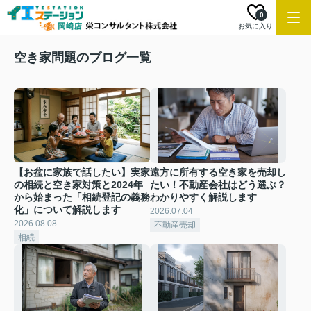
0
お気に入り
空き家問題のブログ一覧
【お盆に家族で話したい】実家
遠方に所有する空き家を売却し
の相続と空き家対策と2024年
たい！不動産会社はどう選ぶ？
から始まった「相続登記の義務
わかりやすく解説します
化」について解説します
2026.07.04
2026.08.08
不動産売却
相続