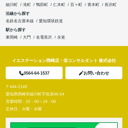
細川町
滝町
鴨田町
仁木町
百々町
青木町
長沢町
沿線から探す
名鉄名古屋本線
愛知環状鉄道
駅から探す
東岡崎
大門
名電長沢
永覚
イエステーション岡崎店・栄コンサルタント 株式会社
0564-64-1537
お問い合わせ
〒444-2149
愛知県岡崎市細川町字長原46-54
営業時間：
10：00～19：00
定休日：
火曜・水曜