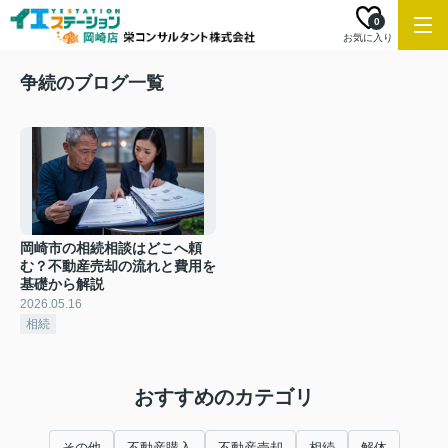
0
お気に入り
争続のブログ一覧
岡崎市の相続相談はどこへ頼
む？不動産売却の流れと費用を
基礎から解説
2026.05.16
相続
おすすめのカテゴリ
その他
不動産購入
不動産売却
相続
解体