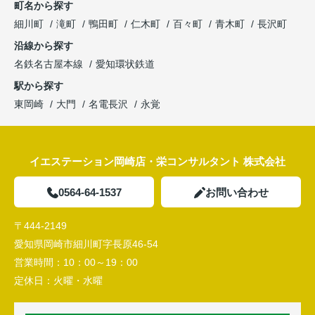
町名から探す
細川町
滝町
鴨田町
仁木町
百々町
青木町
長沢町
沿線から探す
名鉄名古屋本線
愛知環状鉄道
駅から探す
東岡崎
大門
名電長沢
永覚
イエステーション岡崎店・栄コンサルタント 株式会社
0564-64-1537
お問い合わせ
〒444-2149
愛知県岡崎市細川町字長原46-54
営業時間：
10：00～19：00
定休日：
火曜・水曜