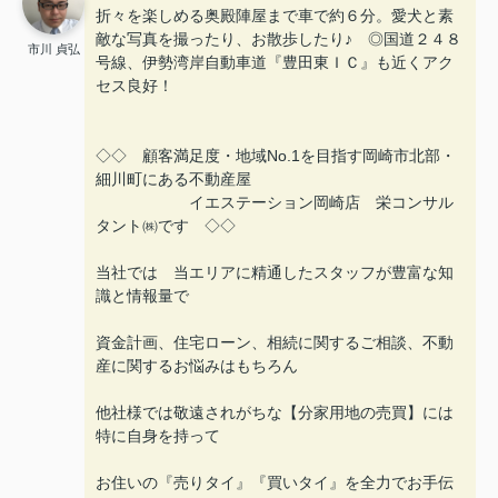
折々を楽しめる奥殿陣屋まで車で約６分。愛犬と素
敵な写真を撮ったり、お散歩したり♪ ◎国道２４８
市川 貞弘
号線、伊勢湾岸自動車道『豊田東ＩＣ』も近くアク
セス良好！
◇◇ 顧客満足度・地域No.1を目指す岡崎市北部・
細川町にある不動産屋
イエステーション岡崎店 栄コンサル
タント㈱です ◇◇
当社では 当エリアに精通したスタッフが豊富な知
識と情報量で
資金計画、住宅ローン、相続に関するご相談、不動
産に関するお悩みはもちろん
他社様では敬遠されがちな【分家用地の売買】には
特に自身を持って
お住いの『売りタイ』『買いタイ』を全力でお手伝