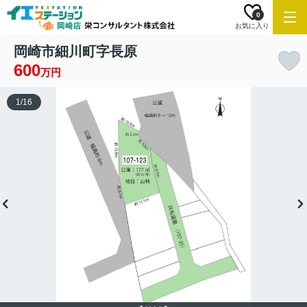
0
お気に入り
岡崎市細川町字長原
600
万円
1
/
16