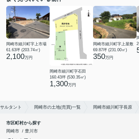
2
岡崎市細川町字上市場
岡崎市細川町字上屋敷
61.63坪 (203.74㎡)
69.87坪 (231.00㎡)
2,100
350
万円
万円
岡崎市細川町字石田
160.43坪 (530.35㎡)
1,300
万円
サルタント
岡崎市の土地(売買)一覧
岡崎市細川町字長原
市区町村から探す
岡崎市
豊川市