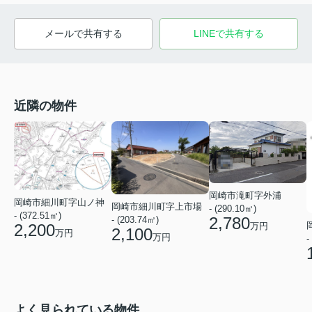
メールで共有する
LINEで共有する
近隣の物件
岡崎市滝町字外浦
岡崎市細川町字山ノ神
岡崎市細川町字上市場
- (290.10㎡)
- (372.51㎡)
2,780
- (203.74㎡)
万円
2,200
2,100
万円
万円
-
よく見られている物件