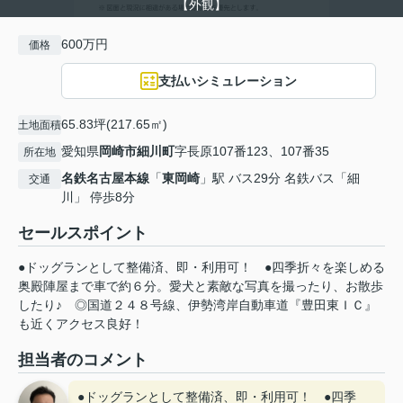
【外観】
600万円
価格
支払いシミュレーション
65.83坪(217.65㎡)
土地面積
愛知県
岡崎市
細川町
字長原107番123、107番35
所在地
名鉄名古屋本線
「
東岡崎
」駅 バス29分 名鉄バス「細
交通
川」 停歩8分
セールスポイント
●ドッグランとして整備済、即・利用可！ ●四季折々を楽しめる
奥殿陣屋まで車で約６分。愛犬と素敵な写真を撮ったり、お散歩
したり♪ ◎国道２４８号線、伊勢湾岸自動車道『豊田東ＩＣ』
も近くアクセス良好！
担当者のコメント
●ドッグランとして整備済、即・利用可！ ●四季