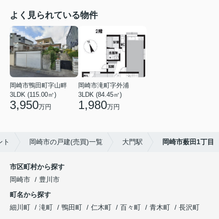
よく見られている物件
岡崎市鴨田町字山畔
岡崎市滝町字外浦
3LDK (115.00㎡)
3LDK (84.45㎡)
3,950
1,980
万円
万円
ント
岡崎市の戸建(売買)一覧
大門駅
岡崎市薮田1丁目
市区町村から探す
岡崎市
豊川市
町名から探す
細川町
滝町
鴨田町
仁木町
百々町
青木町
長沢町