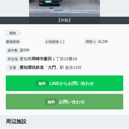
【外観】
-
価格
-
-(-)
4LDK
建物面積
土地面積
間取り
築9年
築年数
愛知県
岡崎市
薮田
１丁目13番24
所在地
愛知環状鉄道
「
大門
」駅 徒歩13分
交通
LINEからお問い合わせ
無料
お問い合わせ
無料
周辺施設