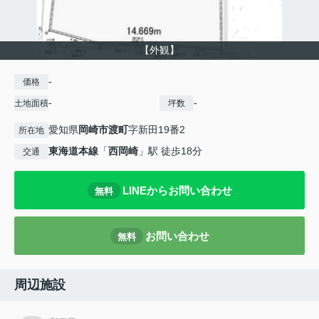
【外観】
-
価格
-
-
土地面積
坪数
愛知県
岡崎市
渡町
字新田19番2
所在地
東海道本線
「
西岡崎
」駅 徒歩18分
交通
LINEからお問い合わせ
無料
お問い合わせ
無料
周辺施設