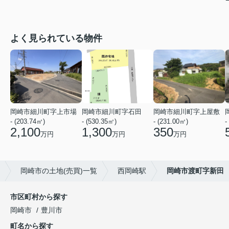
よく見られている物件
岡崎市細川町字上市場
岡崎市細川町字石田
岡崎市細川町字上屋敷
- (203.74㎡)
- (530.35㎡)
- (231.00㎡)
-
2,100
1,300
350
万円
万円
万円
岡崎市の土地(売買)一覧
西岡崎駅
岡崎市渡町字新田
市区町村から探す
岡崎市
豊川市
町名から探す