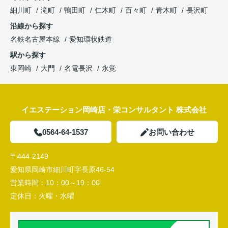
細川町
滝町
鴨田町
仁木町
百々町
青木町
長沢町
沿線から探す
名鉄名古屋本線
愛知環状鉄道
駅から探す
東岡崎
大門
名電長沢
永覚
イエステーション岡崎店・栄コンサルタント 株式会社
0564-64-1537
お問い合わせ
〒444-2149
愛知県岡崎市細川町字長原46-54
営業時間：
10：00～19：00
定休日：
火曜・水曜