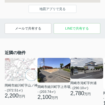
地図アプリで見る
メールで共有する
LINEで共有する
近隣の物件
岡崎市滝町字外浦
岡崎市細川町字山ノ神
岡崎市細川町字上市場
- (290.10㎡)
- (372.51㎡)
- (203.74㎡)
2,780
万円
2,200
2,100
万円
万円
-